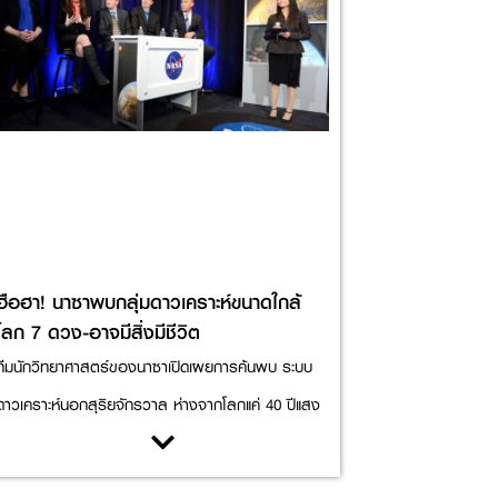
ฮือฮา! นาซาพบกลุ่มดาวเคราะห์ขนาดใกล้
โลก 7 ดวง-อาจมีสิ่งมีชีวิต
ทีมนักวิทยาศาสตร์ของนาซาเปิดเผยการค้นพบ ระบบ
ดาวเคราะห์นอกสุริยจักรวาล ห่างจากโลกแค่ 40 ปีแสง
ประกอบด้วยดาวเคราะห์ขนาดใกล้เคียงโลกถึง 7 ดวง
โคจรรอบดาวฤกษ์ดวงเดียวกัน และอาจสภาพเหมาะสม